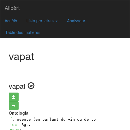
Alibèrt
Acuèlh
Lista per letras
Analyseur
Table des matières
vapat
vapat
Ontologia
f
: 
éventé (en parlant du vin ou de tout autre liqui
loc
: 
Rgt.
etym
: