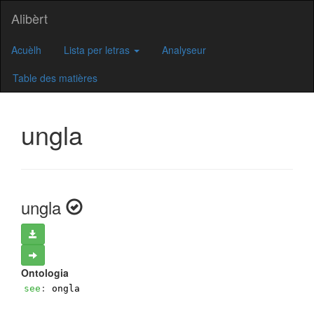
Alibèrt
Acuèlh
Lista per letras
Analyseur
Table des matières
ungla
ungla
Ontologia
see
: 
ongla