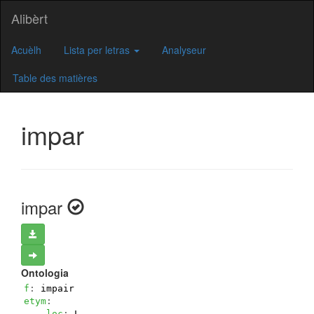
Alibèrt
Acuèlh
Lista per letras
Analyseur
Table des matières
impar
impar
Ontologia
f
: 
impair
etym
:
loc
: 
L.