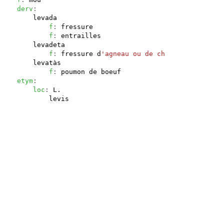
derv
:
levada
f
: 
fressure
f
: 
entrailles
levadeta
f
: 
fressure d
'agneau ou de chevreau
levatàs
f
: 
poumon de boeuf
etym
:
loc
: 
L.
levis