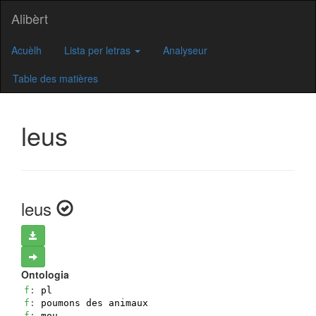
Alibèrt
Acuèlh
Lista per letras
Analyseur
Table des matières
leus
leus
Ontologia
f
: 
pl
f
: 
poumons des animaux
f
: 
mou